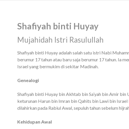
Shafiyah binti Huyay
Mujahidah Istri Rasulullah
Shafiyah binti Huyay adalah salah satu istri Nabi Muhammad (ﷺ) yang berasal dari suku Bani Nadhir. Ketika dinikahi Rasulullah, ia
berumur 17 tahun atau baru saja berumur 17 tahun. Ia me
Israel yang bermukim di sekitar Madinah.
Genealogi
Shafiyah binti Huyay bin Akhtab bin Sa’yah bin Amir bin
keturunan Harun bin Imran bin Qahits bin Lawi bin Israel
dilahirkan pada Rabiul Awal, sepuluh tahun sebelum hijrah
Kehidupan Awal