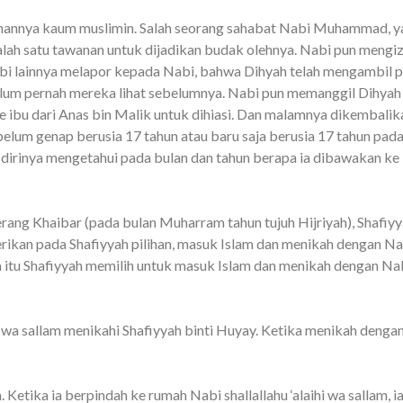
anannya kaum muslimin. Salah seorang sahabat Nabi Muhammad, y
lah satu tawanan untuk dijadikan budak olehnya. Nabi pun mengi
bi lainnya melapor kepada Nabi, bahwa Dihyah telah mengambil pu
belum pernah mereka lihat sebelumnya. Nabi pun memanggil Dihya
e ibu dari Anas bin Malik untuk dihiasi. Dan malamnya dikembalik
belum genap berusia 17 tahun atau baru saja berusia 17 tahun pad
 dirinya mengetahui pada bulan dan tahun berapa ia dibawakan k
Perang Khaibar (pada bulan Muharram tahun tujuh Hijriyah), Shafiyya
rikan pada Shafiyyah pilihan, masuk Islam dan menikah dengan Nabi
tu Shafiyyah memilih untuk masuk Islam dan menikah dengan Nabi 
hi wa sallam menikahi Shafiyyah binti Huyay. Ketika menikah dengan 
 Ketika ia berpindah ke rumah Nabi shallallahu ‘alaihi wa sallam, 