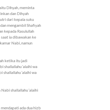
aitu Dihyah, meminta
zinkan dan Dihyah
tri dari kepala suku
h dan mengambil Shafiyah
an kepada Rasulullah
a saat ia dibawakan ke
e kamar Nabi, namun
h ketika itu jadi
 shallallahu ‘alaihi wa
shallallahu ‘alaihi wa
Nabi shallallahu ‘alaihi
ia mendapati ada dua hizb