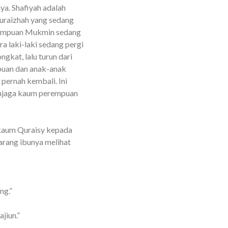
nya.
Shafiyah adalah
uraizhah yang sedang
rempuan Mukmin sedang
 laki-laki sedang pergi
gkat, lalu turun dari
puan dan anak-anak
pernah kembali. Ini
menjaga kaum perempuan
 kaum Quraisy kepada
arang ibunya melihat
ng.”
jiun.”