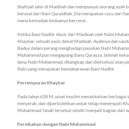
Shafiyah lahir di Madinah dan mempunyai seorang ayah b
berasal dari Bani Quraidhah. Dia merupakan cucu dari S
mana kemudian keduanya bercerai.
Ketika Bani Nadhir diusir dari Madinah oleh Nabi Muha
Khaybar, sebuah oasis dekat Madinah. Ayahnya dan saud
Baduy dalam perang menghadapi pasukan Nabi Muhamma
Muhammad pun mengepung Banu Qurayza. Setelah kekala
lama Nabi Muhammad, ditangkap dan dieksekusi atas peri
Rabi yang merupakan bendaharawan Bani Nadhir.
Pertempuran Khaybar
Pada tahun 628 M, umat muslim menaklukkan berbagai s
menyerah, dan diperbolehkan untuk tetap menempati Kh
Muhammad.Tanah tersebut sendiri menjadi bagian dari wi
Pernikahan dengan Nabi Muhammad