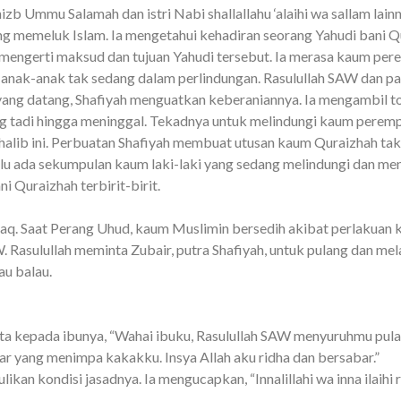
hizb Ummu Salamah dan istri Nabi shallallahu ‘alaihi wa sallam lain
g memeluk Islam. Ia mengetahui kehadiran seorang Yahudi bani Q
mengerti maksud dan tujuan Yahudi tersebut.
Ia merasa kaum pe
nak-anak tak sedang dalam perlindungan. Rasulullah SAW dan para
 yang datang, Shafiyah menguatkan keberaniannya. Ia mengambil ton
g tadi hingga meninggal.
Tekadnya untuk melindungi kaum perem
lib ini. Perbuatan Shafiyah membuat utusan kaum Quraizhah tak 
alu ada sekumpulan kaum laki-laki yang sedang melindungi dan 
 Quraizhah terbirit-birit.
aq. Saat Perang Uhud, kaum Muslimin bersedih akibat perlakuan
 Rasulullah meminta Zubair, putra Shafiyah, untuk pulang dan mel
au balau.
a kepada ibunya, “Wahai ibuku, Rasulullah SAW menyuruhmu pula
 yang menimpa kakakku. Insya Allah aku ridha dan bersabar.”
an kondisi jasadnya. Ia mengucapkan, “Innalillahi wa inna ilaihi ra