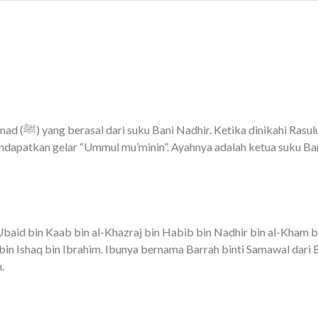
 belum genap
ndapatkan gelar “Ummul mu’minin”. Ayahnya adalah ketua suku Bani
 Ubaid bin Kaab bin al-Khazraj bin Habib bin Nadhir bin al-Kham 
 bin Ishaq bin Ibrahim. Ibunya bernama Barrah binti Samawal dari 
.