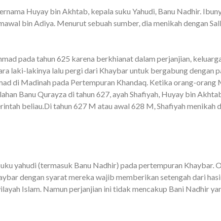
ernama Huyay bin Akhtab, kepala suku Yahudi, Banu Nadhir. Ibuny
amawal bin Adiya. Menurut sebuah sumber, dia menikah dengan Sa
mmad pada tahun 625 karena berkhianat dalam perjanjian, keluar
ara laki-lakinya lalu pergi dari Khaybar untuk bergabung dengan
d di Madinah pada Pertempuran Khandaq. Ketika orang-orang 
han Banu Qurayza di tahun 627, ayah Shafiyah, Huyay bin Akht
ntah beliau.Di tahun 627 M atau awal 628 M, Shafiyah menikah d
uku yahudi (termasuk Banu Nadhir) pada pertempuran Khaybar. 
aybar dengan syarat mereka wajib memberikan setengah dari hasi
layah Islam. Namun perjanjian ini tidak mencakup Bani Nadhir yan