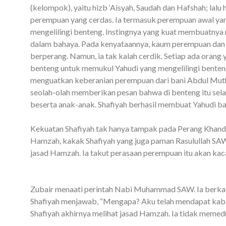
(kelompok), yaitu hizb ‘Aisyah, Saudah dan Hafshah; lalu 
perempuan yang cerdas. Ia termasuk perempuan awal yan
mengelilingi benteng. Instingnya yang kuat membuatnya 
dalam bahaya. Pada kenyataannya, kaum perempuan dan a
berperang.
Namun, ia tak kalah cerdik. Setiap ada orang
benteng untuk memukul Yahudi yang mengelilingi benten
menguatkan keberanian perempuan dari bani Abdul Mutha
seolah-olah memberikan pesan bahwa di benteng itu sel
beserta anak-anak. Shafiyah berhasil membuat Yahudi bani
Kekuatan Shafiyah tak hanya tampak pada Perang Khand
Hamzah, kakak Shafiyah yang juga paman Rasulullah SAW.
jasad Hamzah. Ia takut perasaan perempuan itu akan kac
Zubair menaati perintah Nabi Muhammad SAW. Ia berkat
Shafiyah menjawab, “Mengapa? Aku telah mendapat kabar
Shafiyah akhirnya melihat jasad Hamzah. Ia tidak memedulik