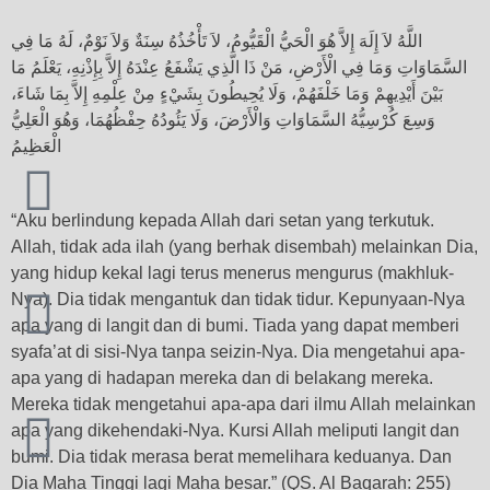
اللَّهُ لاَ إِلَهَ إِلاَّ هُوَ الْحَيُّ الْقَيُّومُ، لاَ تَأْخُذُهُ سِنَةٌ وَلاَ نَوْمٌ، لَهُ مَا فِي
السَّمَاوَاتِ وَمَا فِي الْأَرْضِ، مَنْ ذَا الَّذِي يَشْفَعُ عِنْدَهُ إِلاَّ بِإِذْنِهِ، يَعْلَمُ مَا
بَيْنَ أَيْدِيهِمْ وَمَا خَلْفَهُمْ، وَلَا يُحِيطُونَ بِشَيْءٍ مِنْ عِلْمِهِ إِلاَّ بِمَا شَاءَ،
وَسِعَ كُرْسِيُّهُ السَّمَاوَاتِ وَالْأَرْضَ، وَلَا يَئُودُهُ حِفْظُهُمَا، وَهُوَ الْعَلِيُّ
الْعَظِيمُ
“Aku berlindung kepada Allah dari setan yang terkutuk.
Allah, tidak ada ilah (yang berhak disembah) melainkan Dia,
yang hidup kekal lagi terus menerus mengurus (makhluk-
Nya). Dia tidak mengantuk dan tidak tidur. Kepunyaan-Nya
apa yang di langit dan di bumi. Tiada yang dapat memberi
syafa’at di sisi-Nya tanpa seizin-Nya. Dia mengetahui apa-
apa yang di hadapan mereka dan di belakang mereka.
Mereka tidak mengetahui apa-apa dari ilmu Allah melainkan
apa yang dikehendaki-Nya. Kursi Allah meliputi langit dan
bumi. Dia tidak merasa berat memelihara keduanya. Dan
Dia Maha Tinggi lagi Maha besar.” (QS. Al Baqarah: 255)