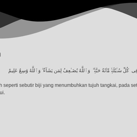
n
 فِى
كُلِّ سُنۢبُلَةٍۢ مِّا۟ئَةُ حَبَّةٍۢ ۗ
وَٱللَّهُ يُضَـٰعِفُ لِمَن يَشَآءُ ۗ وَٱللَّهُ وَٰسِعٌ عَلِيمٌ
eperti sebutir biji yang menumbuhkan tujuh tangkai, pada seti
ui.