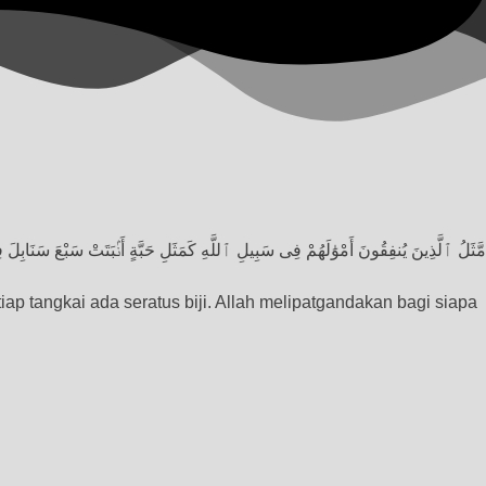
مَّثَلُ ٱلَّذِينَ يُنفِقُونَ أَمْوَٰلَهُمْ فِى سَبِيلِ ٱللَّهِ كَمَثَلِ حَبَّةٍ أَنۢبَتَتْ سَبْعَ سَنَابِلَ
ap tangkai ada seratus biji. Allah melipatgandakan bagi siapa